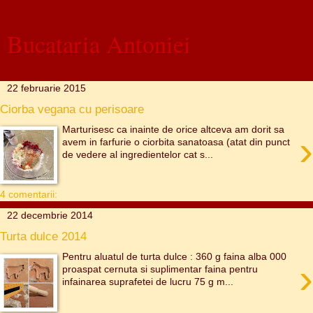
Bucataria Antoniei
22 februarie 2015
Ciorba vegana cu perisoare
Marturisesc ca inainte de orice altceva am dorit sa
›
avem in farfurie o ciorbita sanatoasa (atat din punct
de vedere al ingredientelor cat s...
4 comentarii:
22 decembrie 2014
Turta dulce 2014
Pentru aluatul de turta dulce : 360 g faina alba 000
›
proaspat cernuta si suplimentar faina pentru
infainarea suprafetei de lucru 75 g m...